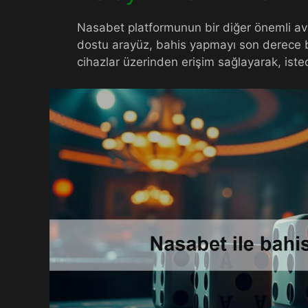
Nasabet platformunun bir diğer önemli avan
dostu arayüz, bahis yapmayı son derece basi
cihazlar üzerinden erişim sağlayarak, iste