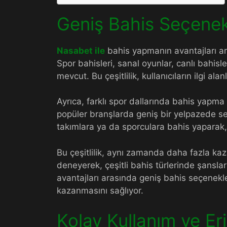
Geniş Bahis Seçenek
Nasabet ile
bahis yapmanın avantajları ara
Spor bahisleri, sanal oyunlar, canlı bahisle
mevcut. Bu çeşitlilik, kullanıcıların ilgi al
Ayrıca, farklı spor dallarında bahis yapma 
popüler branşlarda geniş bir yelpazede seçe
takımlara ya da sporculara bahis yaparak, 
Bu çeşitlilik, aynı zamanda daha fazla kaza
deneyerek, çeşitli bahis türlerinde şansları
avantajları arasında geniş bahis seçenekle
kazanmasını sağlıyor.
Kolay Kullanım ve Er