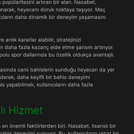
 popülaritesini artıran bir alan. Nasabet,
sunarak, heyecanı doruk noktaya taşıyor. Maç
cıların daha dinamik bir deneyim yaşamasını
anlık kararlar alabilir, stratejinizi
rın daha fazla kazanç elde etme şansını artırıyor.
mpolu spor dallarında bu özellik oldukça avantajlı.
rasında canlı bahislerin sunduğu heyecan da yer
sederek, daha keyifli bir bahis deneyimi
his yapabilmek, kullanıcıların daha fazla
slı Hizmet
n en önemli faktörlerden biri. Nasabet, lisanslı bir
 bahis deneyimi sunuyor. Bu, kullanıcıların rahat bir