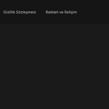
Gizlilik Sözleşmesi
Reklam ve İletişim