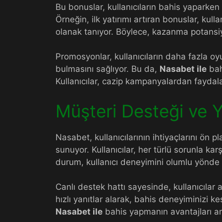
Bu bonuslar, kullanıcıların bahis yaparke
Örneğin, ilk yatırımı artıran bonuslar, ku
olanak tanıyor. Böylece, kazanma potansiy
Promosyonlar, kullanıcıların daha fazla o
bulmasını sağlıyor. Bu da,
Nasabet ile
bah
Kullanıcılar, cazip kampanyalardan faydala
Müşteri Desteği ve 
Nasabet, kullanıcılarının ihtiyaçlarını ön p
sunuyor. Kullanıcılar, her türlü sorunla karş
durum, kullanıcı deneyimini olumlu yönde e
Canlı destek hattı sayesinde, kullanıcılar 
hızlı yanıtlar alarak, bahis deneyiminizi k
Nasabet ile
bahis yapmanın avantajları ar