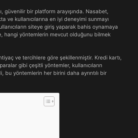
, güvenilir bir platform arayışında. Nasabet,
akta ve kullanıcılarına en iyi deneyimi sunmayı
ullanıcıların siteye giriş yaparak bahis oynamaya
nle, hangi yöntemlerin mevcut olduğunu bilmek
htiyaç ve tercihlere göre şekillenmiştir. Kredi kartı,
ralar gibi çeşitli yöntemler, kullanıcıların
, bu yöntemlerin her birini daha ayrıntılı bir