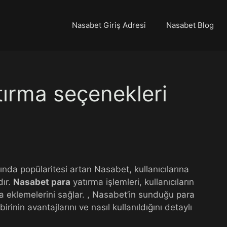
Nasabet Giriş Adresi
Nasabet Blog
ırma seçenekleri
nda popülaritesi artan Nasabet, kullanıcılarına
dır.
Nasabet para
yatırma işlemleri, kullanıcıların
ara eklemelerini sağlar. , Nasabet’in sunduğu para
rinin avantajlarını ve nasıl kullanıldığını detaylı