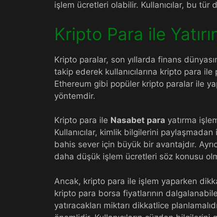
işlem ücretleri olabilir. Kullanıcılar, bu t
Kripto Para ile Yatı
Kripto paralar, son yıllarda finans dünyas
takip ederek kullanıcılarına kripto para il
Ethereum gibi popüler kripto paralar ile ya
yöntemdir.
Kripto para ile
Nasabet para
yatırma işlem
Kullanıcılar, kimlik bilgilerini paylaşmadan 
bahis sever için büyük bir avantajdır. Ayrıc
daha düşük işlem ücretleri söz konusu ol
Ancak, kripto para ile işlem yaparken dikk
kripto para borsa fiyatlarının dalgalanabil
yatıracakları miktarı dikkatlice planlamalıd