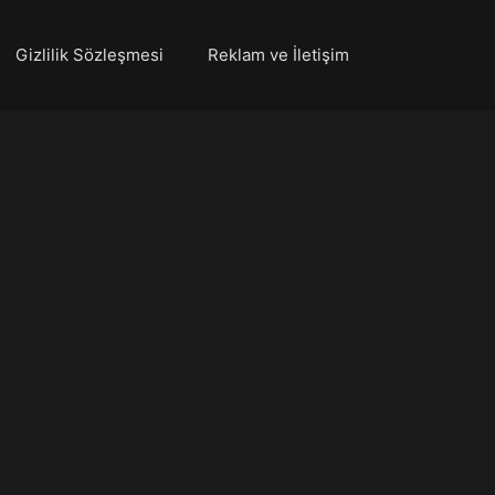
Gizlilik Sözleşmesi
Reklam ve İletişim