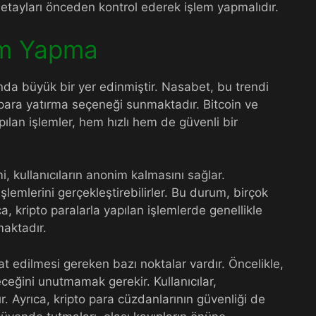
ür detayları önceden kontrol ederek işlem yapmalıdır.
rım Yapma
ında büyük bir yer edinmiştir. Nasabet, bu trendi
e para yatırma seçeneği sunmaktadır. Bitcoin ve
pılan işlemler, hem hızlı hem de güvenli bir
i, kullanıcıların anonim kalmasını sağlar.
işlemlerini gerçekleştirebilirler. Bu durum, birçok
a, kripto paralarla yapılan işlemlerde genellikle
maktadır.
at edilmesi gereken bazı noktalar vardır. Öncelikle,
eceğini unutmamak gerekir. Kullanıcılar,
ır. Ayrıca, kripto para cüzdanlarının güvenliği de