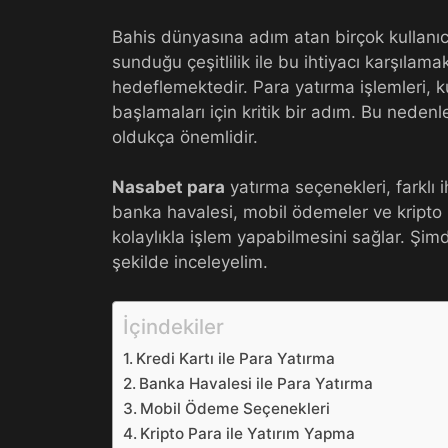
Bahis dünyasına adım atan birçok kullanıcı
sunduğu çeşitlilik ile bu ihtiyacı karşılam
hedeflemektedir. Para yatırma işlemleri, k
başlamaları için kritik bir adım. Bu nede
oldukça önemlidir.
Nasabet para
yatırma seçenekleri, farklı i
banka havalesi, mobil ödemeler ve kripto pa
kolaylıkla işlem yapabilmesini sağlar. Şimdi
şekilde inceleyelim.
İçindekiler
Kredi Kartı ile Para Yatırma
Banka Havalesi ile Para Yatırma
Mobil Ödeme Seçenekleri
Kripto Para ile Yatırım Yapma