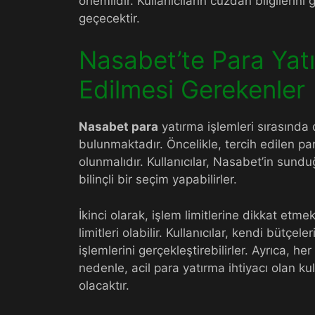
önemlidir. Kullanıcıların cüzdan bilgilerini
geçecektir.
Nasabet’te Para Yatı
Edilmesi Gerekenler
Nasabet para
yatırma işlemleri sırasında
bulunmaktadır. Öncelikle, tercih edilen p
olunmalıdır. Kullanıcılar, Nasabet’in sundu
bilinçli bir seçim yapabilirler.
İkinci olarak, işlem limitlerine dikkat etm
limitleri olabilir. Kullanıcılar, kendi büt
işlemlerini gerçekleştirebilirler. Ayrıca, he
nedenle, acil para yatırma ihtiyacı olan kul
olacaktır.