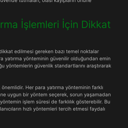
 güvende tutmaları, olası kayıpların önüne
rma İşlemleri İçin Dikkat
 dikkat edilmesi gereken bazı temel noktalar
ara yatırma yönteminin güvenilir olduğundan emin
ğu yöntemlerin güvenlik standartlarını araştırarak
ek önemlidir. Her para yatırma yönteminin farklı
çelerine uygun bir yöntem seçerek, sorun yaşamadan
r yöntemin işlem süresi de farklılık gösterebilir. Bu
lanıcıların hızlı yöntemleri tercih etmesi faydalı